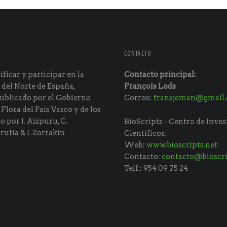
CONTACTO
ficar y participar en la
Contacto principal:
 del Norte de España,
François Lods
ublicado por el Gobierno
Correo:
fransjeman@gmail
 Flora del País Vasco y de los
do por I. Aizpuru, C.
BioScripts - Centro de Inves
rutia & I. Zorrakin
Científicos.
Web:
www.bioscripts.net
Contacto:
contacto@bioscri
Telf.: 954 09 75 24