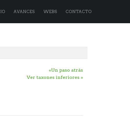
IO
AVANCES
WEBS
CONTACTO
«Un paso atrás
Ver taxones inferiores »