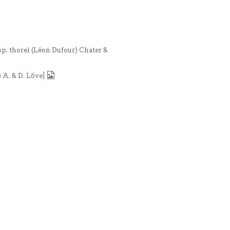
sp. thorei (Léon Dufour) Chater &
 A. & D. Löve]