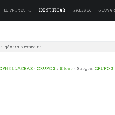
Flora
Skip
EL PROYECTO
IDENTIFICAR
GALERÍA
GLOSAR
Vasca
to
site
content
OPHYLLACEAE
»
GRUPO 3
»
Silene
» Subgen.
GRUPO 3
navigation