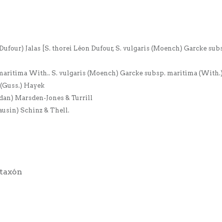
Dufour) Jalas [S. thorei Léon Dufour, S. vulgaris (Moench) Garcke sub
 maritima With.. S. vulgaris (Moench) Garcke subsp. maritima (With.)
(Guss.) Hayek
rdan) Marsden-Jones & Turrill
ausin) Schinz & Thell.
 taxón