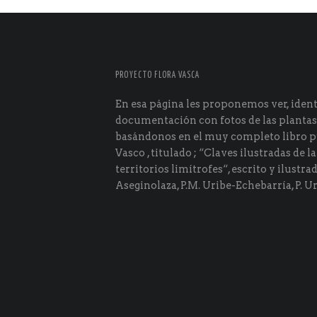
PROYECTO FLORA VASCA
En esa página les proponemos ver, identi
documentación con fotos de las plantas
basándonos en el muy completo libro p
Vasco , titulado ; “Claves ilustradas de la
territorios limítrofes“, escrito y ilustra
Aseginolaza, P.M. Uribe-Echebarría, P. Ur