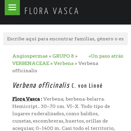
Flora
Skip
FLORA VASCA
Vasca
to
site
content
navigation
Angiospermae
»
GRUPO 8
»
«Un paso atrás
VERBENACEAE
»
Verbena
» Verbena
officinalis
Verbena officinalis
C. von Linné
Flora Vasca
:
Verbena; berbena-belarra.
Hemicript.. 30~70 cm. VI~X. Todo tipo de
lugares ruderalizados, como baldíos,
cunetas, escombreras, huertos, orillas de
acequias; 0~1400 m. Casi todo el territorio,