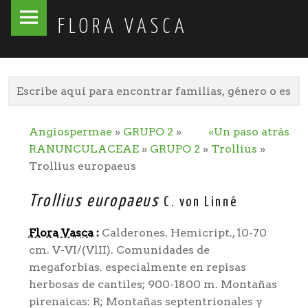
Flora
Skip
FLORA VASCA
Vasca
to
site
content
navigation
Angiospermae
»
GRUPO 2
»
«Un paso atrás
RANUNCULACEAE
»
GRUPO 2
»
Trollius
»
Trollius europaeus
Trollius europaeus
C. von Linné
Flora Vasca
:
Calderones. Hemicript., 10-70
cm. V-VI/(VlII). Comunidades de
megaforbias. especialmente en repisas
herbosas de cantiles; 900-1800 m. Montañas
pirenaicas: R; Montañas septentrionales y