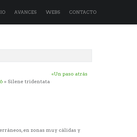
IO
AVANCES
WEBS
CONTACTO
«Un paso atrás
6
» Silene tridentata
terráneos, en zonas muy cálidas y