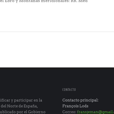
del Ebro y Montañas meridionales: RR. Med
CONTACTO
ficar y participar en la
Contacto principal:
 del Norte de España,
François Lods
ublicado por el Gobierno
Correo:
fransjeman@gmail