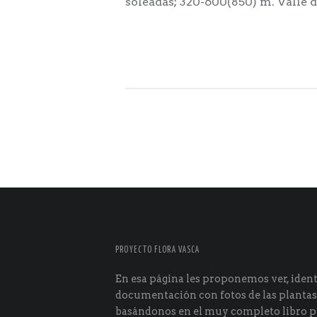
soleadas; 320-600(850) m. Valle 
PROYECTO FLORA VASCA
En esa página les proponemos ver, identi
documentación con fotos de las plantas
basándonos en el muy completo libro p