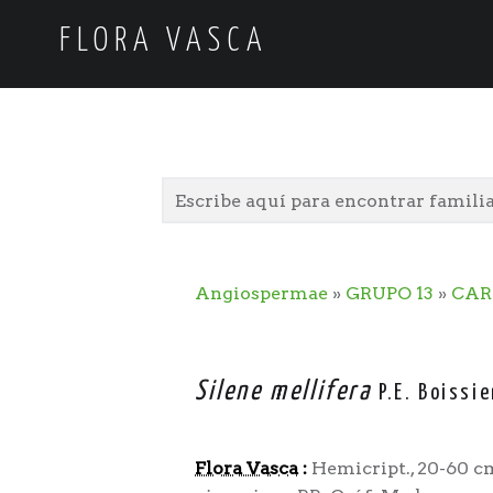
FLORA VASCA
Angiospermae
»
GRUPO 13
»
CAR
Silene mellifera
P.E. Boissi
Flora Vasca
:
Hemicript., 20-60 cm