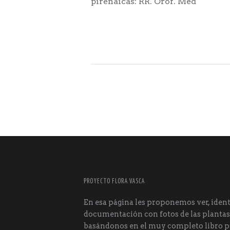
pirenaicas: RR. Oróf. Med
PROYECTO FLORA VASCA
En esa página les proponemos ver, identi
documentación con fotos de las plantas
basándonos en el muy completo libro p