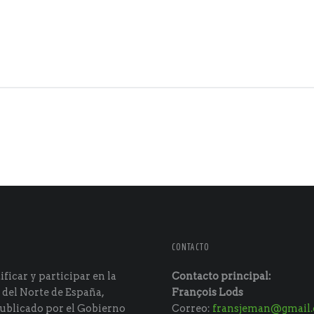
CONTACTO
ficar y participar en la
Contacto principal:
 del Norte de España,
François Lods
ublicado por el Gobierno
Correo:
fransjeman@gmail