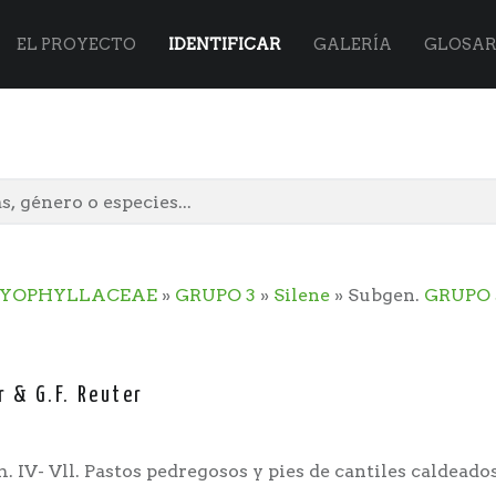
Flora
Skip
EL PROYECTO
IDENTIFICAR
GALERÍA
GLOSAR
Vasca
to
site
content
YOPHYLLACEAE
»
GRUPO 3
»
Silene
» Subgen.
GRUPO 
navigation
er & G.F. Reuter
. IV- Vll. Pastos pedregosos y pies de cantiles caldead