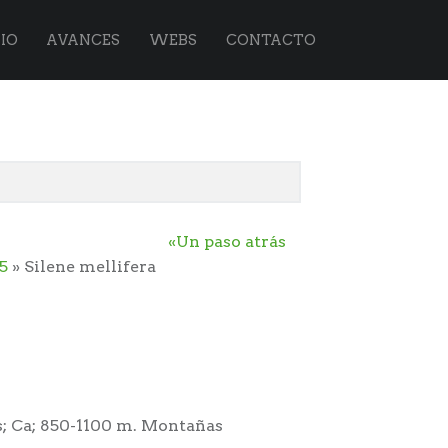
IO
AVANCES
WEBS
CONTACTO
«Un paso atrás
5
» Silene mellifera
os; Ca; 850-1100 m. Montañas