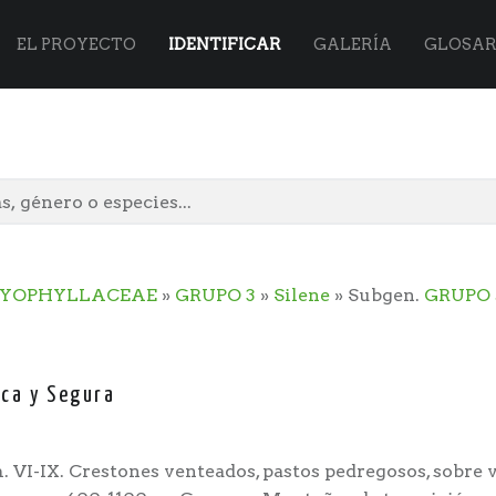
Flora
Skip
EL PROYECTO
IDENTIFICAR
GALERÍA
GLOSAR
Vasca
to
site
content
YOPHYLLACEAE
»
GRUPO 3
»
Silene
» Subgen.
GRUPO 
navigation
ca y Segura
. VI-IX. Crestones venteados, pastos pedregosos, sobre v