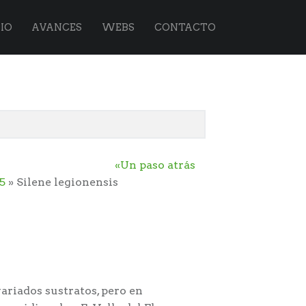
IO
AVANCES
WEBS
CONTACTO
«Un paso atrás
5
» Silene legionensis
ariados sustratos, pero en