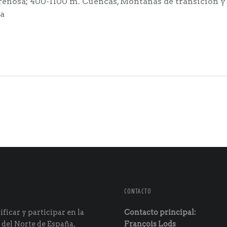
renosa; 400-1100 m. Cuencas, Montañas de transición y m
ea
CONTACTO
ficar y participar en la
Contacto principal:
 del Norte de España,
François Lods