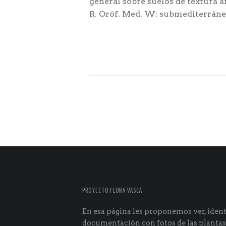
general sobre suelos de textura a
R. Oróf. Med. W: submediterrán
PROYECTO FLORA VASCA
En esa página les proponemos ver, identi
documentación con fotos de las plantas