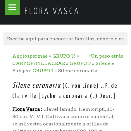
Flora
Skip
FLORA VASCA
Vasca
to
site
content
navigation
Angiospermae
»
GRUPO 13
»
«Un paso atrás
CARYOPHYLLACEAE
»
GRUPO 3
»
Silene
»
Subgen.
GRUPO 1
» Silene coronaria
Silene coronaria
(C. von Linné) J.P. de
Clairville [Lychnis coronaria (L) Desr.]
Flora Vasca
:
Clavel lanudo. Hemicript., 30-
80 cm. VI-VII. Cultivada como ornamental,
se asilvestra ocasionalmente a orillas de