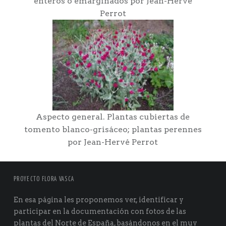
enteros o emarginados por Jean-Hervé
Perrot
Aspecto general. Plantas cubiertas de
tomento blanco-grisáceo; plantas perennes
por Jean-Hervé Perrot
PROYECTO FLORA VASCA
En esa página les proponemos ver, identificar y
participar en la documentación con fotos de las
plantas del Norte de España, basándonos en el muy