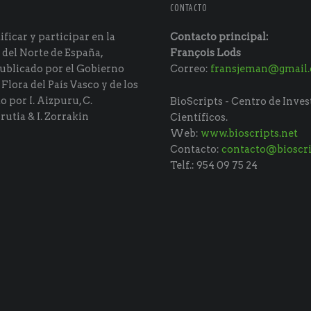
CONTACTO
ficar y participar en la
Contacto principal:
 del Norte de España,
François Lods
ublicado por el Gobierno
Correo:
fransjeman@gmail
 Flora del País Vasco y de los
do por I. Aizpuru, C.
BioScripts - Centro de Inves
rutia & I. Zorrakin
Científicos.
Web:
www.bioscripts.net
Contacto:
contacto@bioscri
Telf.: 954 09 75 24