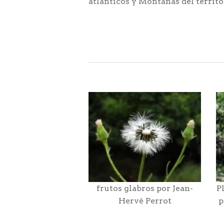
atlánticos y Montañas del territor
frutos glabros por Jean-
P
Hervé Perrot
p