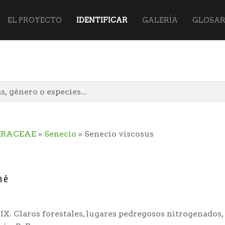
Flora
Skip
EL PROYECTO
IDENTIFICAR
GALERÍA
GLOSAR
Vasca
to
site
content
ERACEAE
»
Senecio
» Senecio viscosus
navigation
né
-IX. Claros forestales, lugares pedregosos nitrogenados,