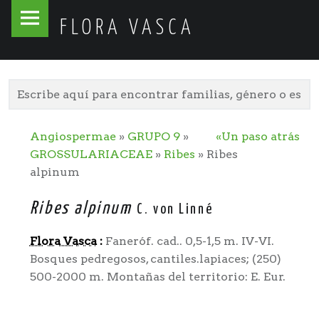
Flora
Skip
FLORA VASCA
Vasca
to
site
content
navigation
Angiospermae
»
GRUPO 9
»
«Un paso atrás
GROSSULARIACEAE
»
Ribes
» Ribes
alpinum
Ribes alpinum
C. von Linné
Flora Vasca
:
Faneróf. cad.. 0,5-1,5 m. IV-VI.
Bosques pedregosos, cantiles.lapiaces; (250)
500-2000 m. Montañas del territorio: E. Eur.