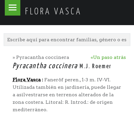
Flora
Skip
FLORA VASCA
Vasca
to
site
content
navigation
» Pyracantha coccinera
«Un paso atrás
Pyracantha coccinera
M.J. Roemer
Flora Vasca
:
Faner6f peren., 1-3 m. IV-VI.
Utilizada también en jardinería, puede llegar
a asilvestrarse en terrenos alterados de la
zona costera. Litoral: R. Introd.: de origen
mediterráneo.