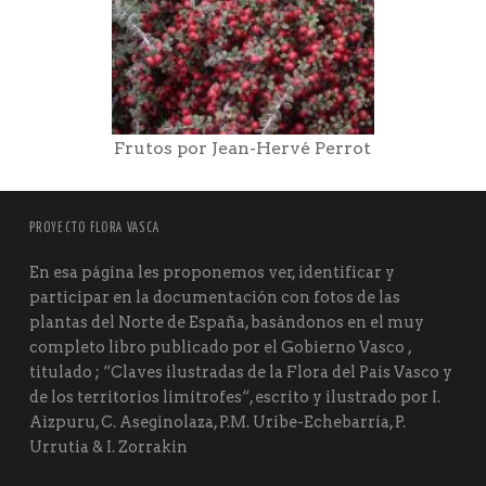
Frutos por Jean-Hervé Perrot
PROYECTO FLORA VASCA
En esa página les proponemos ver, identificar y
participar en la documentación con fotos de las
plantas del Norte de España, basándonos en el muy
completo libro publicado por el Gobierno Vasco ,
titulado ; “Claves ilustradas de la Flora del País Vasco y
de los territorios limítrofes“, escrito y ilustrado por I.
Aizpuru, C. Aseginolaza, P.M. Uribe-Echebarría, P.
Urrutia & I. Zorrakin