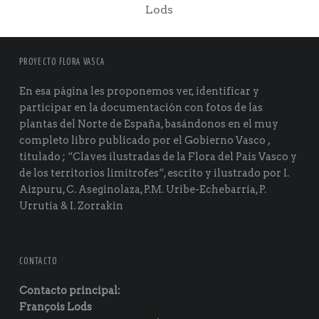
Lods
PROYECTO FLORA VASCA
En esa página les proponemos ver, identificar y
participar en la documentación con fotos de las
plantas del Norte de España, basándonos en el muy
completo libro publicado por el Gobierno Vasco ,
titulado ; “Claves ilustradas de la Flora del País Vasco y
de los territorios limítrofes“, escrito y ilustrado por I.
Aizpuru, C. Aseginolaza, P.M. Uribe-Echebarría, P.
Urrutia & I. Zorrakin
CONTACTO
Contacto principal:
François Lods