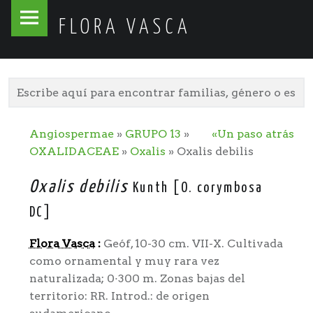
Flora
Skip
FLORA VASCA
Vasca
to
site
content
navigation
Angiospermae
»
GRUPO 13
»
«Un paso atrás
OXALIDACEAE
»
Oxalis
» Oxalis debilis
Oxalis debilis
Kunth [O. corymbosa
DC]
Flora Vasca
:
Geóf, 10-30 cm. VII-X. Cultivada
como ornamental y muy rara vez
naturalizada; 0·300 m. Zonas bajas del
territorio: RR. Introd.: de origen