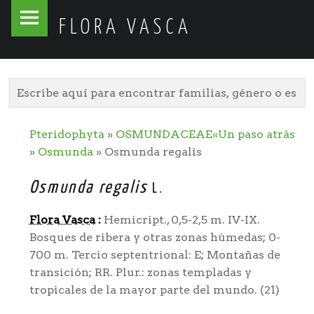
Flora
Skip
FLORA VASCA
Vasca
to
site
content
navigation
Pteridophyta
»
OSMUNDACEAE
«Un paso atrás
»
Osmunda
» Osmunda regalis
Osmunda regalis
L.
Flora Vasca
:
Hemicript., 0,5-2,5 m. IV-IX.
Bosques de ribera y otras zonas húmedas; 0-
700 m. Tercio septentrional: E; Montañas de
transición; RR. Plur.: zonas templadas y
tropicales de la mayor parte del mundo. (21)