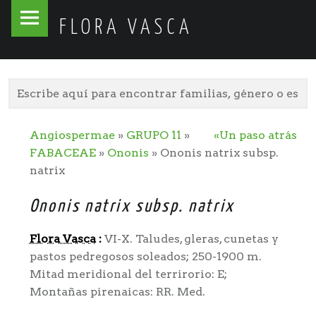
Flora
Skip
FLORA VASCA
Vasca
to
site
content
navigation
Angiospermae
»
GRUPO 11
»
«Un paso atrás
FABACEAE
»
Ononis
» Ononis natrix subsp.
natrix
Ononis natrix subsp. natrix
Flora Vasca
:
VI-X. Taludes, gleras, cunetas y
pastos pedregosos soleados; 250-1900 m.
Mitad meridional del terrirorio: E;
Montañas pirenaicas: RR. Med.