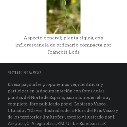
Aspecto general; planta rígida, con
inflorescencia de ordinario compacta por
François Lods
PROYECTO FLORA VASCA
En esa página les proponemos ver, identificar y
participar en la documentación con fotos de las
plantas del Norte de España, basándonos en el muy
completo libro publicado por el Gobierno Vasco ,
titulado ; “Claves ilustradas de la Flora del País Vasco y
de los territorios limítrofes“, escrito y ilustrado por I.
Aizpuru, C. Aseginolaza, P.M. Uribe-Echebarría, P.