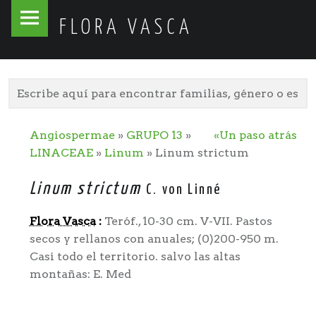
Flora
Skip
FLORA VASCA
Vasca
to
site
content
navigation
Angiospermae
»
GRUPO 13
»
«Un paso atrás
LINACEAE
»
Linum
» Linum strictum
Linum strictum
C. von Linné
Flora Vasca
:
Teróf., 10-30 cm. V-VII. Pastos
secos y rellanos con anuales; (0)200-950 m.
Casi todo el territorio. salvo las altas
montañas: E. Med