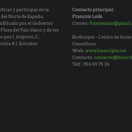
ficar y participar en la
Contacto principal:
 del Norte de España,
François Lods
ublicado por el Gobierno
Correo:
fransjeman@gmail
 Flora del País Vasco y de los
do por I. Aizpuru, C.
BioScripts - Centro de Inves
rutia & I. Zorrakin
Científicos.
Web:
www.bioscripts.net
Contacto:
contacto@bioscri
Telf.: 954 09 75 24