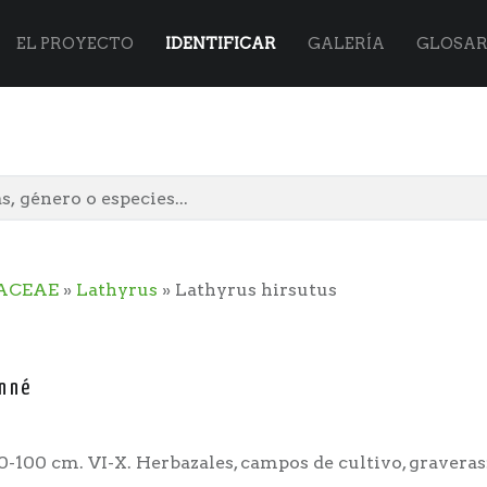
Flora
Skip
EL PROYECTO
IDENTIFICAR
GALERÍA
GLOSAR
Vasca
to
site
content
ACEAE
»
Lathyrus
» Lathyrus hirsutus
navigation
inné
0-100 cm. VI-X. Herbazales, campos de cultivo, graveras: