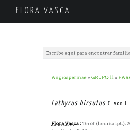
FLORA VASCA
Angiospermae
»
GRUPO 11
»
FAB
Lathyrus hirsutus
C. von L
Flora Vasca
:
Teróf (hemicript.), 2