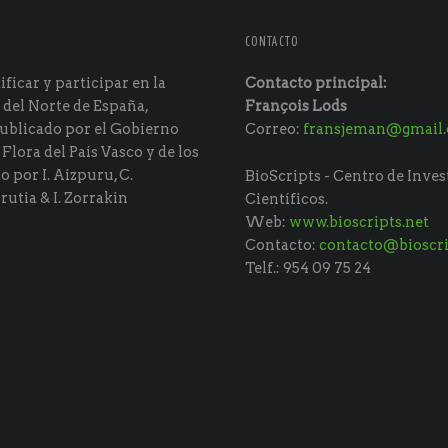
CONTACTO
ficar y participar en la
Contacto principal:
 del Norte de España,
François Lods
ublicado por el Gobierno
Correo:
fransjeman@gmail
 Flora del País Vasco y de los
do por I. Aizpuru, C.
BioScripts - Centro de Inves
rutia & I. Zorrakin
Científicos.
Web:
www.bioscripts.net
Contacto:
contacto@bioscri
Telf.: 954 09 75 24