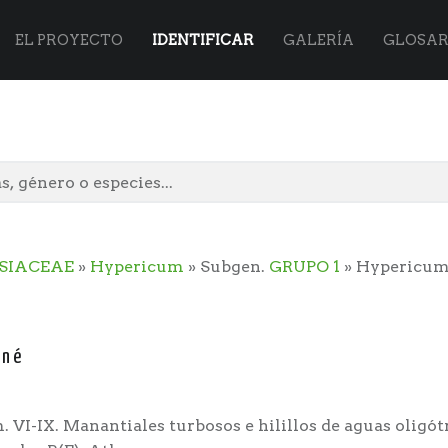
Flora
Skip
EL PROYECTO
IDENTIFICAR
GALERÍA
GLOSAR
Vasca
to
site
content
SIACEAE
»
Hypericum
» Subgen.
GRUPO 1
» Hypericum
navigation
nné
 VI-IX. Manantiales turbosos e hilillos de aguas oligótr