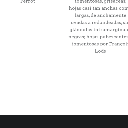
Perrot
tomentosas, grisáceas;
hojas casi tan anchas co
largas, de anchamente
ovadas a redondeadas, si
glándulas intramarginal
negras; hojas pubescentes
tomentosas por Françoi
Lods