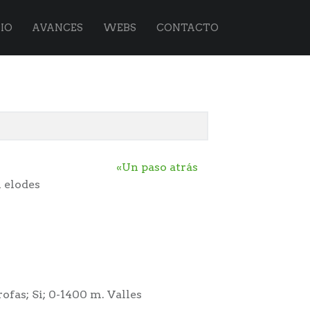
IO
AVANCES
WEBS
CONTACTO
«Un paso atrás
 elodes
ofas; Si; 0-1400 m. Valles