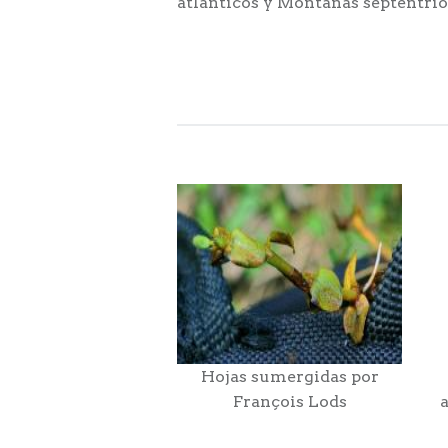
atlánticos y Montañas septentrion
Hojas sumergidas por
François Lods
a