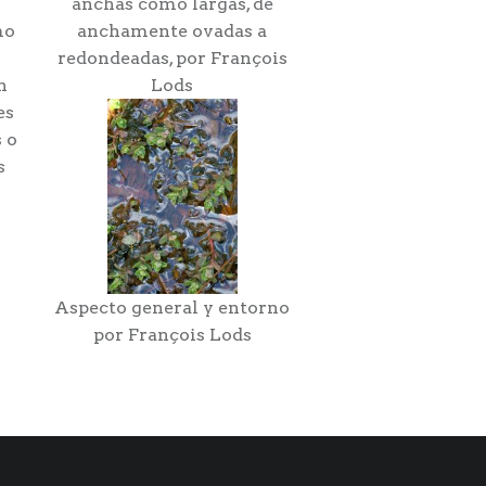
anchas como largas, de
mo
anchamente ovadas a
redondeadas, por François
n
Lods
es
 o
s
Aspecto general y entorno
por François Lods