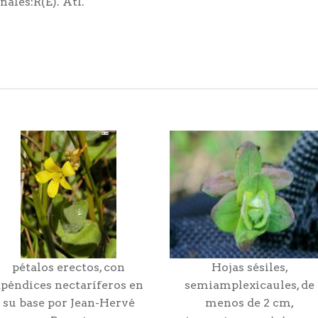
ales:R(E). Atl.
pétalos erectos, con
Hojas sésiles,
péndices nectaríferos en
semiamplexicaules, de
su base por Jean-Hervé
menos de 2 cm,