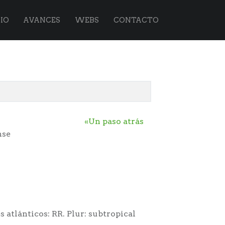
IO
AVANCES
WEBS
CONTACTO
«Un paso atrás
nse
 atlánticos: RR. Plur: subtropical