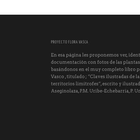
PROYECTO FLORA VASCA
En esa página les proponemos ver, identi
documentación con fotos de las plantas
basándonos en el muy completo libro p
Vasco , titulado ; “Claves ilustradas de la
territorios limítrofes“, escrito y ilustra
Aseginolaza, P.M. Uribe-Echebarría, P. Ur