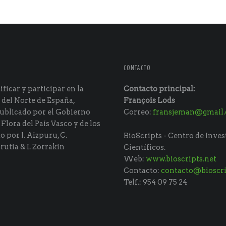
CONTACTO
ficar y participar en la
Contacto principal:
 del Norte de España,
François Lods
ublicado por el Gobierno
Correo:
fransjeman@gmail
 Flora del País Vasco y de los
do por I. Aizpuru, C.
BioScripts - Centro de Inves
rutia & I. Zorrakin
Científicos.
Web:
www.bioscripts.net
Contacto:
contacto@bioscri
Telf.: 954 09 75 24