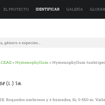
Flora
Skip
EL PROYECTO
IDENTIFICAR
GALERÍA
GLOSAR
Vasca
to
site
content
CEAE
»
Hymenophyllum
» Hymenophyllum tunbrige
navigation
se
(L.) Sm.
V-IX. Roquedos umbrosos y ± húmedos; Si; 0-550 m. Valles