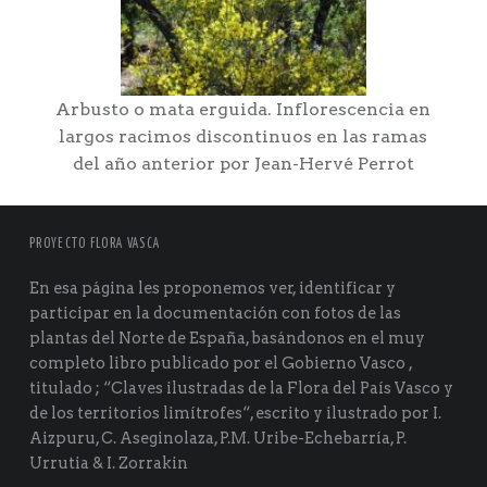
Arbusto o mata erguida. Inflorescencia en
largos racimos discontinuos en las ramas
del año anterior por Jean-Hervé Perrot
PROYECTO FLORA VASCA
En esa página les proponemos ver, identificar y
participar en la documentación con fotos de las
plantas del Norte de España, basándonos en el muy
completo libro publicado por el Gobierno Vasco ,
titulado ; “Claves ilustradas de la Flora del País Vasco y
de los territorios limítrofes“, escrito y ilustrado por I.
Aizpuru, C. Aseginolaza, P.M. Uribe-Echebarría, P.
Urrutia & I. Zorrakin