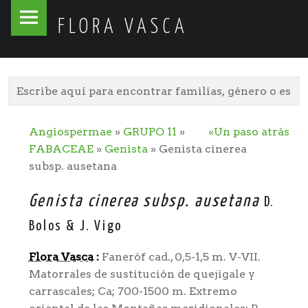
Flora
Skip
FLORA VASCA
Vasca
to
site
content
navigation
Angiospermae
»
GRUPO 11
»
«Un paso atrás
FABACEAE
»
Genista
» Genista cinerea
subsp. ausetana
Genista cinerea subsp. ausetana
D.
Bolos & J. Vigo
Flora Vasca
:
Faneróf cad., 0,5-1,5 m. V-VII.
Matorrales de sustitución de quejigale y
carrascales; Ca; 700-1500 m. Extremo