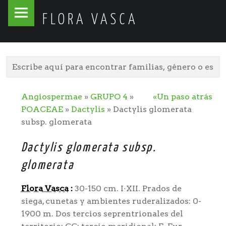
Flora
Skip
FLORA VASCA
Vasca
to
site
content
navigation
Angiospermae
»
GRUPO 4
»
«Un paso atrás
POACEAE
»
Dactylis
» Dactylis glomerata
subsp. glomerata
Dactylis glomerata subsp.
glomerata
Flora Vasca
:
30-150 cm. I·XII. Prados de
siega, cunetas y ambientes ruderalizados: 0-
1900 m. Dos tercios seprentrionales del