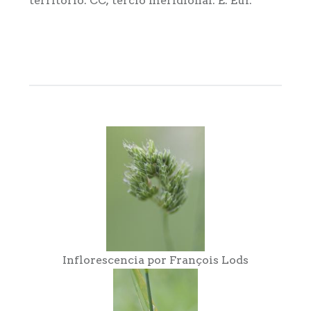
territorio: CC; tercio meridional: E. Eur.
Inflorescencia por François Lods