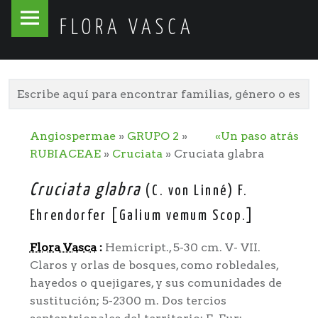
Flora
Skip
FLORA VASCA
Vasca
to
site
content
navigation
Angiospermae
»
GRUPO 2
»
«Un paso atrás
RUBIACEAE
»
Cruciata
» Cruciata glabra
Cruciata glabra
(C. von Linné) F.
Ehrendorfer [Galium vemum Scop.]
Flora Vasca
:
Hemicript., 5-30 cm. V- VII.
Claros y orlas de bosques, como robledales,
hayedos o quejigares, y sus comunidades de
sustitución; 5-2300 m. Dos tercios