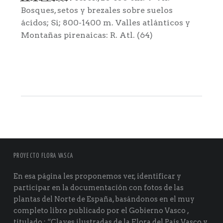
Bosques, setos y brezales sobre suelos
ácidos; Si; 800-1400 m. Valles atlánticos y
Montañas pirenaicas: R. Atl. (64)
PROYECTO FLORA VASCA
En esa página les proponemos ver, identificar y
participar en la documentación con fotos de las
plantas del Norte de España, basándonos en el muy
completo libro publicado por el Gobierno Vasco ,
titulado ; “Claves ilustradas de la Flora del País Vasco y