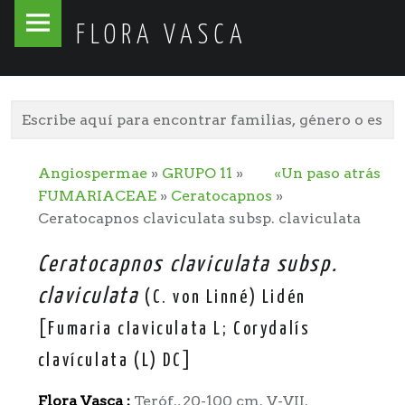
Flora
Skip
FLORA VASCA
Vasca
to
site
content
navigation
Angiospermae
»
GRUPO 11
»
«Un paso atrás
FUMARIACEAE
»
Ceratocapnos
»
Ceratocapnos claviculata subsp. claviculata
Ceratocapnos claviculata subsp.
claviculata
(C. von Linné) Lidén
[Fumaria cIaviculata L; Corydalís
clavículata (L) DC]
Flora Vasca
:
Teróf., 20-100 cm. V-VII.