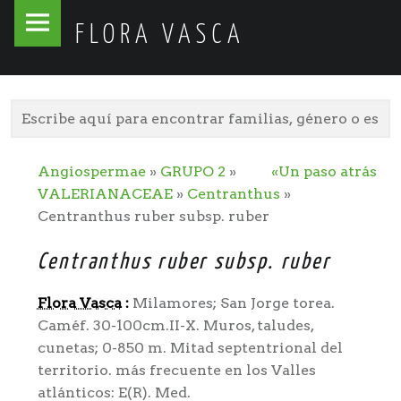
Flora
Skip
FLORA VASCA
Vasca
to
site
content
navigation
Angiospermae
»
GRUPO 2
»
«Un paso atrás
VALERIANACEAE
»
Centranthus
»
Centranthus ruber subsp. ruber
Centranthus ruber subsp. ruber
Flora Vasca
:
Milamores; San Jorge torea.
Caméf. 30-100cm.II-X. Muros, taludes,
cunetas; 0-850 m. Mitad septentrional del
territorio. más frecuente en los Valles
atlánticos: E(R). Med.