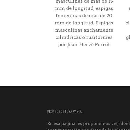
masculinas de más de 15
mm de longitud; espigas
femeninas de más de 20
mm de longitud. Espigas
ci
masculinas anchamente
cilíndricas o fusiformes
g
por Jean-Hervé Perrot
PROYECTO FLORA VASCA
En esa página les proponemos ver, identi