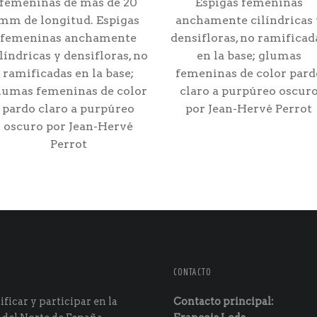
femeninas de más de 20
Espigas femeninas
mm de longitud. Espigas
anchamente cilíndricas 
femeninas anchamente
densifloras, no ramificad
líndricas y densifloras, no
en la base; glumas
ramificadas en la base;
femeninas de color pard
lumas femeninas de color
claro a purpúreo oscur
pardo claro a purpúreo
por Jean-Hervé Perrot
oscuro por Jean-Hervé
Perrot
CONTACTO
ficar y participar en la
Contacto principal: