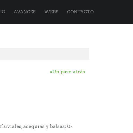
IO
AVANCES
WEBS
CONTACTO
«Un paso atrás
fluviales, acequias y balsas; 0-