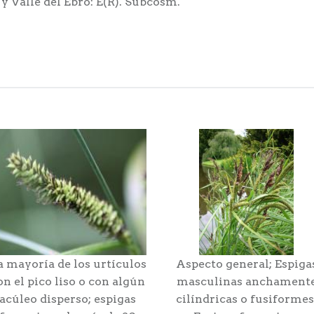
 y Valle del Ebro: E(R). Subcosm.
a mayoría de los urtículos
Aspecto general; Espiga
on el pico liso o con algún
masculinas anchament
acúleo disperso; espigas
cilíndricas o fusiformes