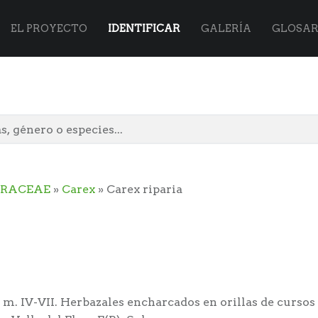
Flora
Skip
EL PROYECTO
IDENTIFICAR
GALERÍA
GLOSAR
Vasca
to
site
content
ERACEAE
»
Carex
» Carex riparia
navigation
) m. IV-VII. Herbazales encharcados en orillas de cursos 