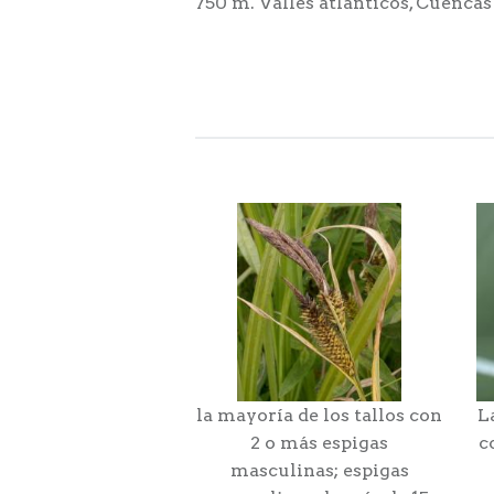
750 m. Valles atlánticos, Cuencas
la mayoría de los tallos con
L
2 o más espigas
c
masculinas; espigas