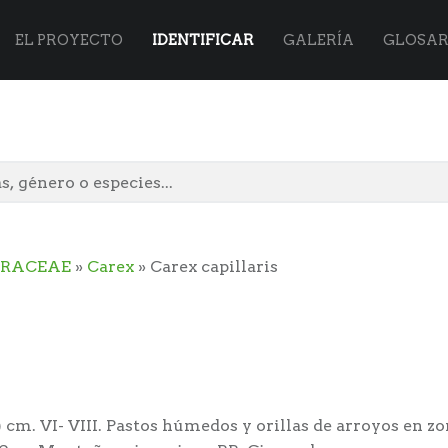
Flora
Skip
EL PROYECTO
IDENTIFICAR
GALERÍA
GLOSAR
Vasca
to
site
content
ERACEAE
»
Carex
» Carex capillaris
navigation
é
) cm. VI- VIII. Pastos húmedos y orillas de arroyos en z