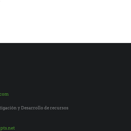
é
.com
tigación y Desarrollo de recursos
pts.net