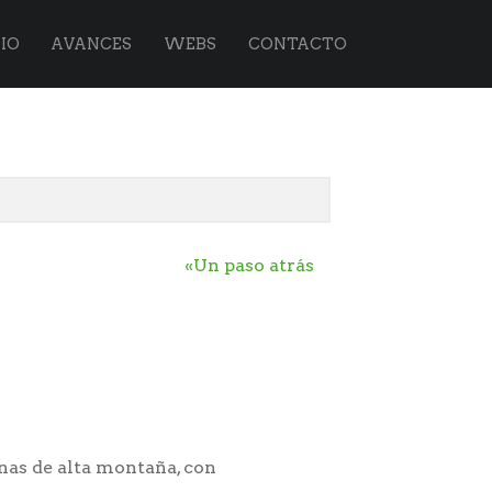
IO
AVANCES
WEBS
CONTACTO
«Un paso atrás
onas de alta montaña, con