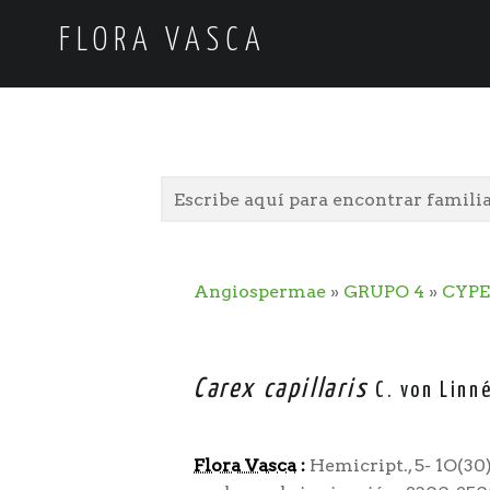
FLORA VASCA
Angiospermae
»
GRUPO 4
»
CYP
Carex capillaris
C. von Linn
Flora Vasca
:
Hemicript., 5- 1O(30