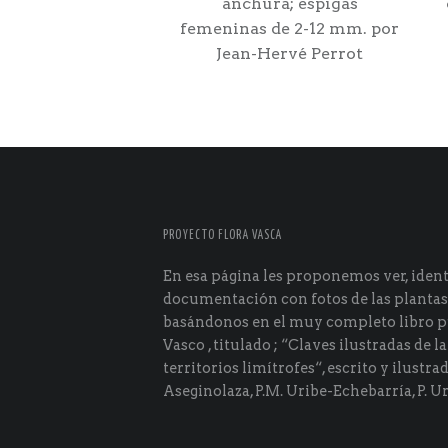
anchura; espigas
femeninas de 2-12 mm. por
Jean-Hervé Perrot
PROYECTO FLORA VASCA
En esa página les proponemos ver, identi
documentación con fotos de las plantas
basándonos en el muy completo libro p
Vasco , titulado ; “Claves ilustradas de la
territorios limítrofes“, escrito y ilustra
Aseginolaza, P.M. Uribe-Echebarría, P. Ur