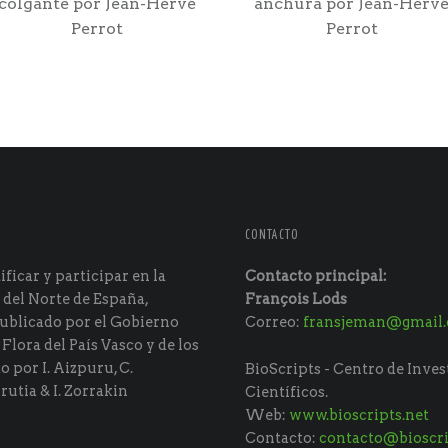
colgante por Jean-Hervé
anchura por Jean-Herv
Perrot
Perrot
CONTACTO
ficar y participar en la
Contacto principal:
 del Norte de España,
François Lods
ublicado por el Gobierno
Correo:
fransjeman@gmail
 Flora del País Vasco y de los
do por I. Aizpuru, C.
BioScripts - Centro de Inves
rutia & I. Zorrakin
Científicos.
Web:
www.bioscripts.net
Contacto:
contacto@bioscri