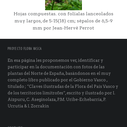
Hojas compuestas. con folíalas lanceolados
muy largos, de 5-15(18) cm; sépalos de 6,5-9
mm por Jean-Hervé Perrot
PROYECTO FLORA VASCA
En esa página les proponemos ver, identificar y
participar en la documentación con fotos de las
plantas del Norte de España, basándonos en el muy
completo libro publicado por el Gobierno Vasco ,
titulado ; “Claves ilustradas de la Flora del País Vasco y
de los territorios limítrofes“, escrito y ilustrado por I.
Aizpuru, C. Aseginolaza, P.M. Uribe-Echebarría, P.
Urrutia & I. Zorrakin