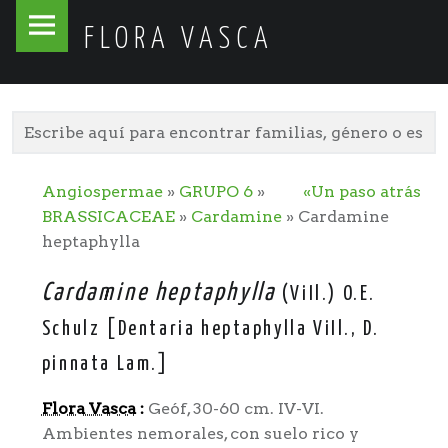
Flora
Skip
FLORA VASCA
Vasca
to
site
content
navigation
Angiospermae
»
GRUPO 6
»
«Un paso atrás
BRASSICACEAE
»
Cardamine
» Cardamine
heptaphylla
Cardamine heptaphylla
(ViIl.) O.E.
Schulz [Dentaria heptaphylla ViIl., D.
pinnata Lam.]
Flora Vasca
:
Geóf, 30-60 cm. IV-VI.
Ambientes nemorales, con suelo rico y