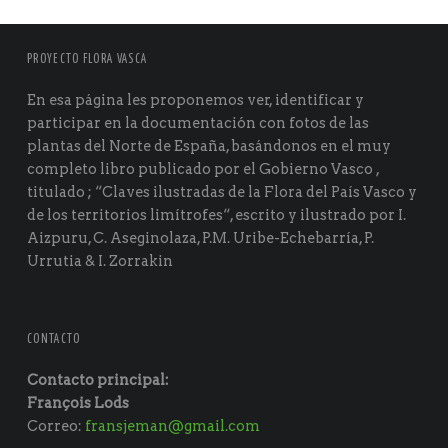
PROYECTO FLORA VASCA
En esa página les proponemos ver, identificar y
participar en la documentación con fotos de las
plantas del Norte de España, basándonos en el muy
completo libro publicado por el Gobierno Vasco ,
titulado ; “Claves ilustradas de la Flora del País Vasco y
de los territorios limítrofes“, escrito y ilustrado por I.
Aizpuru, C. Aseginolaza, P.M. Uribe-Echebarría, P.
Urrutia & I. Zorrakin
CONTACTO
Contacto principal:
François Lods
Correo:
fransjeman@gmail.com