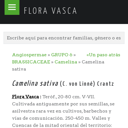
Flora
Skip
FLORA VASCA
Vasca
to
site
content
navigation
Angiospermae
»
GRUPO 6
»
«Un paso atrás
BRASSICACEAE
»
Camelina
» Camelina
sativa
Camelina sativa
(C. von Linné) Crantz
Flora Vasca
:
Teróf., 20-80 cm. V-VII.
Cultivada antiguamente por sus semillas, se
asilvestra rara vez en cultivos, barbechos y
vías de comunicación. 250-450 m. Valles y
Cuencas de la mitad oriental del territorio: