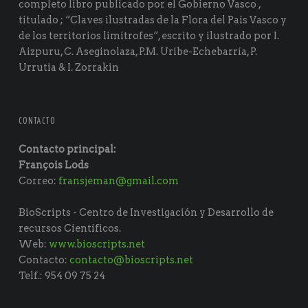
completo libro publicado por el Gobierno Vasco ,
titulado ; “Claves ilustradas de la Flora del País Vasco y
de los territorios limítrofes“, escrito y ilustrado por I.
Aizpuru, C. Aseginolaza, P.M. Uribe-Echebarría, P.
Urrutia & I. Zorrakin
CONTACTO
Contacto principal:
François Lods
Correo:
fransjeman@gmail.com
BioScripts - Centro de Investigación y Desarrollo de
recursos Científicos.
Web:
www.bioscripts.net
Contacto:
contacto@bioscripts.net
Telf.: 954 09 75 24