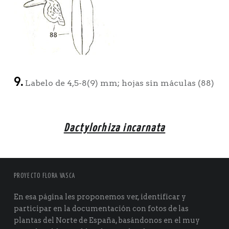
9.
Labelo de 4,5-8(9) mm; hojas sin máculas (88)
Dactylorhiza incarnata
PROYECTO FLORA VASCA
En esa página les proponemos ver, identificar y
participar en la documentación con fotos de las
plantas del Norte de España, basándonos en el muy