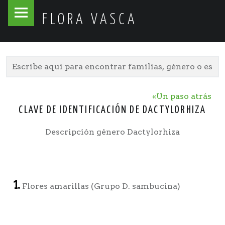
Flora
Skip
FLORA VASCA
Vasca
to
site
content
navigation
«Un paso atrás
CLAVE DE IDENTIFICACIÓN DE DACTYLORHIZA
Descripción género Dactylorhiza
1.
Flores amarillas (Grupo D. sambucina)