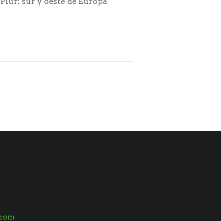
 Plur: sur y oeste de Europa
.com