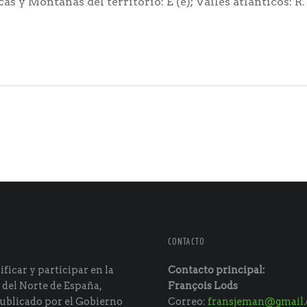
as y Montañas del territorio: E (e); Valles atlánticos: R.
CONTACTO
ficar y participar en la
Contacto principal:
 del Norte de España,
François Lods
ublicado por el Gobierno
Correo:
fransjeman@gmail