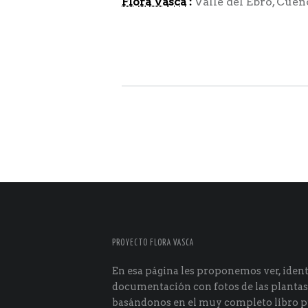
Flora Vasca
:
Valle del Ebro, Cuenc
PROYECTO FLORA VASCA
En esa página les proponemos ver, identi
documentación con fotos de las plantas
basándonos en el muy completo libro p