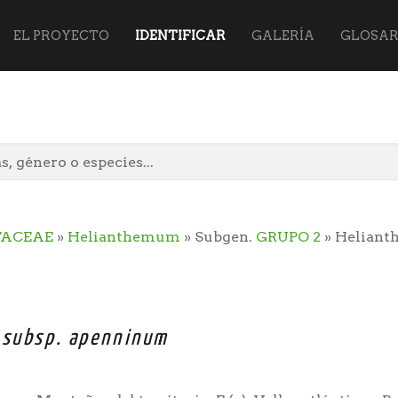
Flora
Skip
EL PROYECTO
IDENTIFICAR
GALERÍA
GLOSAR
Vasca
to
site
content
TACEAE
»
Helianthemum
» Subgen.
GRUPO 2
» Heliant
navigation
 subsp. apenninum