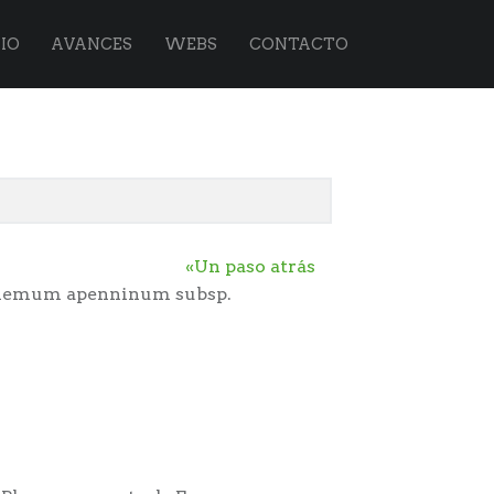
IO
AVANCES
WEBS
CONTACTO
«Un paso atrás
hemum apenninum subsp.