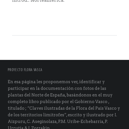
Introd.: Norteamérica.
PROYECTO FLORA VASCA
En esa página les proponemos ver, identificar y
participar en la documentación con fotos de las
plantas del Norte de España, basándonos en el muy
completo libro publicado por el Gobierno Vasco ,
titulado ; “Claves ilustradas de la Flora del País Vasco y
de los territorios limítrofes“, escrito y ilustrado por I.
Aizpuru, C. Aseginolaza, P.M. Uribe-Echebarría, P.
Urrutia & I. Zorrakin