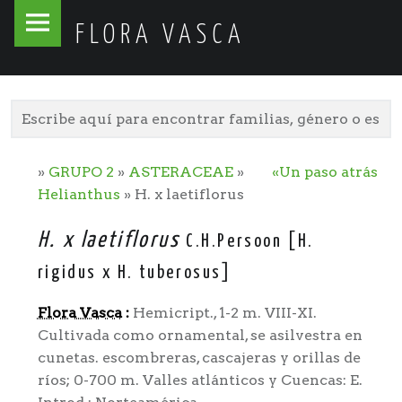
Flora
Skip
FLORA VASCA
Vasca
to
site
content
navigation
»
GRUPO 2
»
ASTERACEAE
»
«Un paso atrás
Helianthus
» H. x laetiflorus
H. x laetiflorus
C.H.Persoon [H.
rigidus x H. tuberosus]
Flora Vasca
:
Hemicript., 1-2 m. VIII-XI.
Cultivada como ornamental, se asilvestra en
cunetas. escombreras, cascajeras y orillas de
ríos; 0-700 m. Valles atlánticos y Cuencas: E.