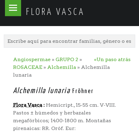
Flora
Skip
FLORA VASCA
Vasca
to
site
content
navigation
Angiospermae
»
GRUPO 2
»
«Un paso atrás
ROSACEAE
»
Alchemilla
» Alchemilla
lunaria
Alchemilla lunaria
Fröhner
Flora Vasca
:
Hemicript., 15-55 cm. V-VIII.
Pastos ± húmedos y herbazales
megafórbicos; 1400-1800 m. Montañas
pirenaicas: RR. Oróf. Eur: