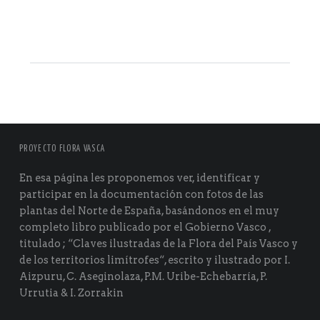
PROYECTO FLORA VASCA
En esa página les proponemos ver, identificar y
participar en la documentación con fotos de las
plantas del Norte de España, basándonos en el muy
completo libro publicado por el Gobierno Vasco ,
titulado ; “Claves ilustradas de la Flora del País Vasco y
de los territorios limítrofes“, escrito y ilustrado por I.
Aizpuru, C. Aseginolaza, P.M. Uribe-Echebarría, P.
Urrutia & I. Zorrakin