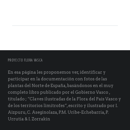
PROYECTO FLORA VASCA
En esa página les proponemos ver, identificar y
participar en la documentación con fotos de las
plantas del Norte de España, basándonos en el muy
completo libro publicado por el Gobierno Vasco ,
titulado ; “Claves ilustradas de la Flora del País Vasco y
de los territorios limítrofes“, escrito y ilustrado por I.
Aizpuru, C. Aseginolaza, P.M. Uribe-Echebarría, P.
Urrutia & I. Zorrakin