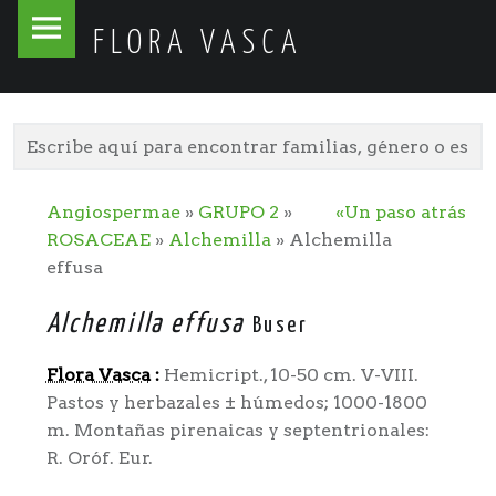
Flora
Skip
FLORA VASCA
Vasca
to
site
content
navigation
Angiospermae
»
GRUPO 2
»
«Un paso atrás
ROSACEAE
»
Alchemilla
» Alchemilla
effusa
Alchemilla effusa
Buser
Flora Vasca
:
Hemicript., 10-50 cm. V-VIII.
Pastos y herbazales ± húmedos; 1000-1800
m. Montañas pirenaicas y septentrionales:
R. Oróf. Eur.